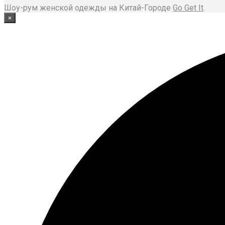
Шоу-рум женской одежды на Китай-Городе
Go Get It
.
×