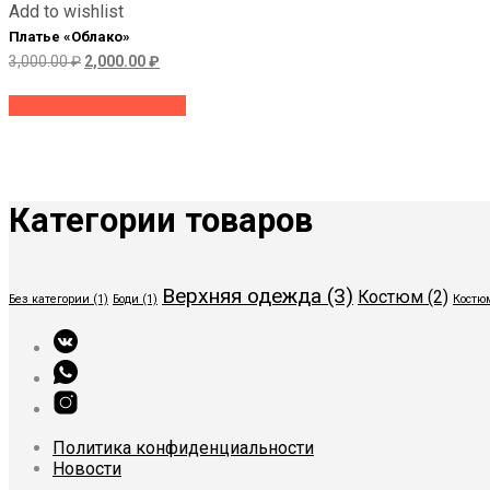
Add to wishlist
Платье «Облако»
Первоначальная
Текущая
3,000.00
₽
2,000.00
₽
цена
цена:
Этот
составляла
2,000.00 ₽.
Выберите параметры
товар
3,000.00 ₽.
имеет
несколько
вариаций.
Опции
можно
Категории товаров
выбрать
на
странице
Верхняя одежда
(3)
товара.
Костюм
(2)
Без категории
(1)
Боди
(1)
Костю
Политика конфиденциальности
Новости