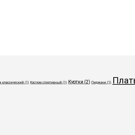
Плат
Куртки
(2)
м классический
(1)
Костюм спортивный
(1)
Пиджаки
(1)