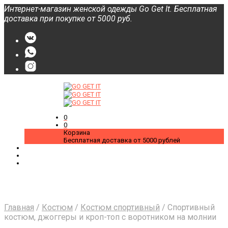
Интернет-магазин женской одежды Go Get It. Бесплатная
доставка при покупке от 5000 руб.
О нас
FAQs
Категории
0
Новости
0
Корзина
Бесплатная доставка от 5000 рублей
Главная
/
Костюм
/
Костюм спортивный
/
Спортивный
костюм, джоггеры и кроп-топ с воротником на молнии