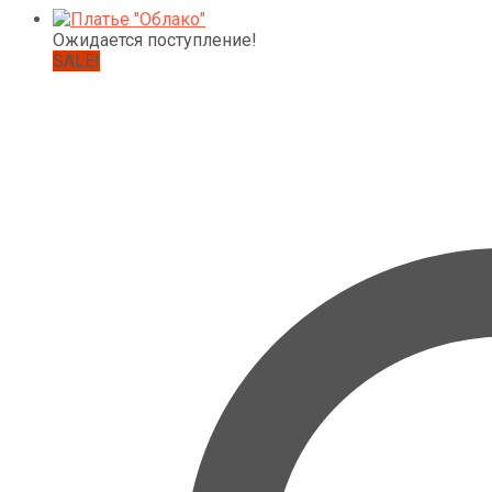
самые
недавние
Ожидается поступление!
SALE!