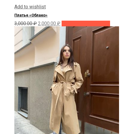
Add to wishlist
Платье «Облако»
Первоначальная
Текущая
Этот
3,000.00
₽
2,000.00
₽
Выберите параметры
цена
цена:
товар
составляла
2,000.00 ₽.
имеет
3,000.00 ₽.
несколько
вариаций.
Опции
можно
выбрать
на
странице
товара.